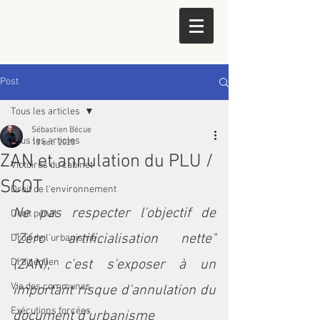
Post
Tous les articles
Sébastien Bécue
Tous les articles
13 oct. 2023
ZAN et annulation du PLU /
Victoires du cabinet
SCOT
Droit de l'environnement
Ne pas respecter l'objectif de 
Droit pénal
"Zéro artificialisation nette" 
Droit de l'urbanisme
Droit éolien
(ZAN), c'est s'exposer à un 
Vie des communes
important risque d'annulation du 
Exécutions forcées
document d'urbanisme