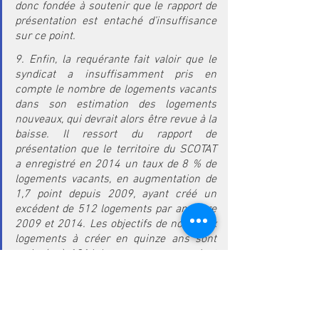
donc fondée à soutenir que le rapport de 
présentation est entaché d’insuffisance 
sur ce point. 
9. Enfin, la requérante fait valoir que le 
syndicat a insuffisamment pris en 
compte le nombre de logements vacants 
dans son estimation des logements 
nouveaux, qui devrait alors être revue à la 
baisse. Il ressort du rapport de 
présentation que le territoire du SCOTAT 
a enregistré en 2014 un taux de 8 % de 
logements vacants, en augmentation de 
1,7 point depuis 2009, ayant créé un 
excédent de 512 logements par an entre 
2009 et 2014. Les objectifs de nouveaux 
logements à créer en quinze ans sont 
estimés à 1916 logements par an, dont 
seulement 90 issus de logements 
vacants remis sur le marché. Si les 
auteurs du schéma font valoir que cet 
objectif de 90 logements est « 