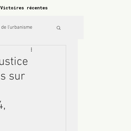
Victoires récentes
t de l'urbanisme
ré civil
ustice
ns sur
4,