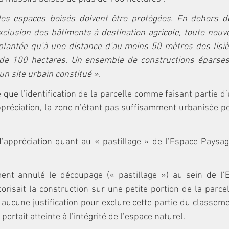
des espaces boisés doivent être protégées. En dehors de
exclusion des bâtiments à destination agricole, toute nouve
plantée qu’à une distance d’au moins 50 mètres des lisiè
de 100 hectares. Un ensemble de constructions éparses 
n site urbain constitué ».
 que l’identification de la parcelle comme faisant partie d’
préciation, la zone n’étant pas suffisamment urbanisée pou
d’appréciation quant au « pastillage » de l’Espace Paysa
ent annulé le découpage (« pastillage ») au sein de l’
risait la construction sur une petite portion de la parcell
t aucune justification pour exclure cette partie du classeme
portait atteinte à l’intégrité de l’espace naturel.