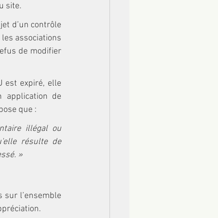
u site.
et d’un contrôle 
 les associations 
efus de modifier 
est expiré, elle 
 application de 
spose que :
aire illégal ou 
elle résulte de 
essé. »
s sur l’ensemble 
préciation. 