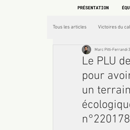
PRÉSENTATION
ÉQU
Tous les articles
Victoires du ca
Marc Pitti-Ferrandi
Droit éolien
Vie des com
Le PLU de
pour avoi
un terrai
écologiqu
n°220178