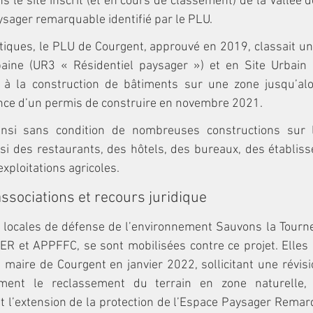
s le site inscrit (et en cours de classement) de la Vallée d
sager remarquable identifié par le PLU.
tiques, le PLU de Courgent, approuvé en 2019, classait une
aine (UR3 « Résidentiel paysager ») et en Site Urbain C
e à la construction de bâtiments sur une zone jusqu’alo
ance d’un permis de construire en novembre 2021.
insi sans condition de nombreuses constructions sur le
si des restaurants, des hôtels, des bureaux, des établiss
xploitations agricoles.
associations et recours juridique
 locales de défense de l’environnement Sauvons la Tourne
ER et APPFFC, se sont mobilisées contre ce projet. Elles 
aire de Courgent en janvier 2022, sollicitant une révisi
ent le reclassement du terrain en zone naturelle, l
 l’extension de la protection de l’Espace Paysager Remar