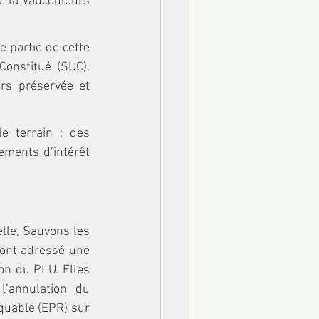
e la Vaucouleurs 
 partie de cette 
onstitué (SUC), 
rs préservée et 
 terrain : des 
ements d’intérêt 
lle, Sauvons les 
ont adressé une 
on du PLU. Elles 
’annulation du 
quable (EPR) sur 