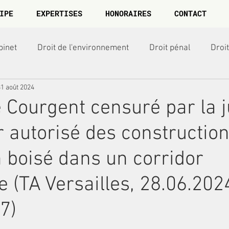
IPE
EXPERTISES
HONORAIRES
CONTACT
binet
Droit de l'environnement
Droit pénal
Droi
31 août 2024
munes
Exécutions forcées
Droit de la presse
Réfé
 Courgent censuré par la j
r autorisé des constructio
n boisé dans un corridor
e (TA Versailles, 28.06.202
7)