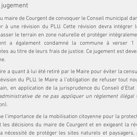
 jugement
 au maire de Courgent de convoquer le Conseil municipal dans
r à une révision du PLU. Cette révision devra intégrer le
asser le terrain en zone naturelle et protéger intégraleme
ment a également condamné la commune à verser 1 
es au titre de leurs frais de justice. Ce jugement est deven
ne.
e a quant à lui été retiré par le Maire pour éviter la censu
révision du PLU, le Maire a l’obligation de refuser tout n
rain, en application de la jurisprudence du Conseil d’Etat
 administrative de ne pas appliquer un règlement illégal
 
on).
ne l’importance de la mobilisation citoyenne pour la protec
 les décisions du maire de Courgent et en exigeant la rév
la nécessité de protéger les sites naturels et paysagers, 