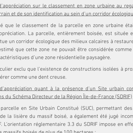
d’appréciation sur le classement en zone urbaine au rega
rrain et de son identification au sein d’un corridor écologi
té que le classement de la parcelle en zone urbaine étai
préciation. La parcelle, entièrement boisée, est située 
ue un corridor écologique des milieux calcaires à restaurer 
estimé que cette zone ne pouvait être considérée comme 
ractéristiques d’une zone résidentielle paysagère.
culier exclu que l’existence de constructions isolées à prox
dérer comme une dent creuse.
d’appréciation quant à la présence d’un Site urbain con
ns du Schéma Directeur de la Région Île-de-France (SDRIF)
parcelle en Site Urbain Constitué (SUC), permettant des 
e la lisière du massif boisé, a également été jugé incomp
. L’orientation réglementaire 3.3 du SDRIF impose en effe
es massifs boisés de plus de 100 hectares :