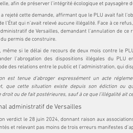
celle, afin de préserver l’intégrité écologique et paysagère d
 rejeté cette demande, affirmant que le PLU avait fait l’obj
de l’État qui n’avait relevé aucune illégalité. Face à ce refus,
 administratif de Versailles, demandant l’annulation de ce r
n du permis de construire.
ue, même si le délai de recours de deux mois contre le PLU 
nder l’abrogation des dispositions illégales du PLU en
code des relations entre le public et l’administration, qui di
ion est tenue d'abroger expressément un acte réglement
t, que cette situation existe depuis son édiction ou qu'
droit ou de fait postérieures, sauf à ce que l'illégalité ait c
al administratif de Versailles
on verdict le 28 juin 2024, donnant raison aux association
és et relevant pas moins de trois erreurs manifestes d’ap