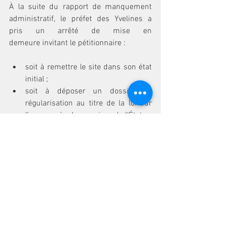
À la suite du rapport de manquement 
administratif, le préfet des Yvelines a 
pris un arrêté de mise en 
demeure invitant le pétitionnaire :
soit à remettre le site dans son état 
initial ;
soit à déposer un dossier de 
régularisation au titre de la loi sur 
l’eau auprès des services de l’État.
Cette décision administrative vient 
confirmer l’analyse développée par les 
associations requérantes, selon laquelle 
les opérations immobilières en cause 
devaient être appréciées comme un 
projet unique soumis à la réglementation 
IOTA.