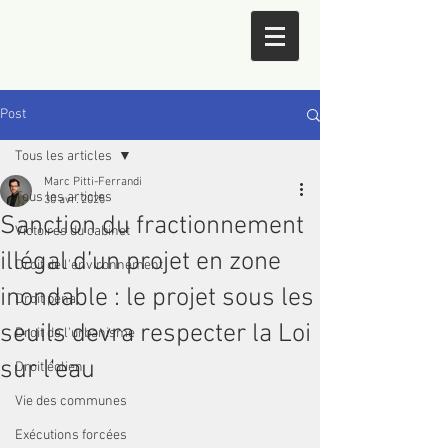
Post
Tous les articles
Marc Pitti-Ferrandi
Tous les articles
30 avr. 2025
Sanction du fractionnement
Victoires du cabinet
illégal d’un projet en zone
Droit de l'environnement
inondable : le projet sous les
Droit pénal
seuils devra respecter la Loi
Droit de l'urbanisme
sur l'eau
Droit éolien
Vie des communes
Exécutions forcées